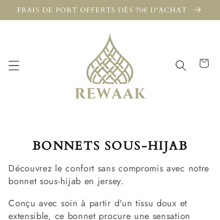
et
FRAIS DE PORT OFFERTS DÈS 70€ D'ACHAT
passer
au
contenu
Panier
C
BONNETS SOUS-HIJAB
O
Découvrez le confort sans compromis avec notre
L
bonnet sous-hijab en jersey.
L
Conçu avec soin à partir d'un tissu doux et
E
extensible, ce bonnet procure une sensation