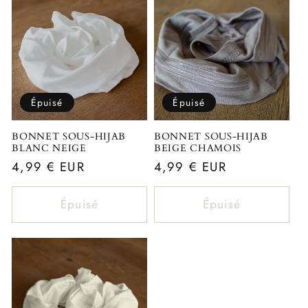
Épuisé
Épuisé
BONNET SOUS-HIJAB
BONNET SOUS-HIJAB
BLANC NEIGE
BEIGE CHAMOIS
Prix
4,99 € EUR
Prix
4,99 € EUR
habituel
habituel
Épuisé
Épuisé