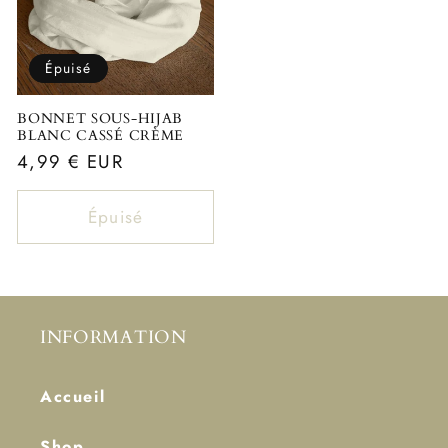
Épuisé
BONNET SOUS-HIJAB
BLANC CASSÉ CRÈME
Prix
4,99 € EUR
habituel
Épuisé
INFORMATION
Accueil
Shop