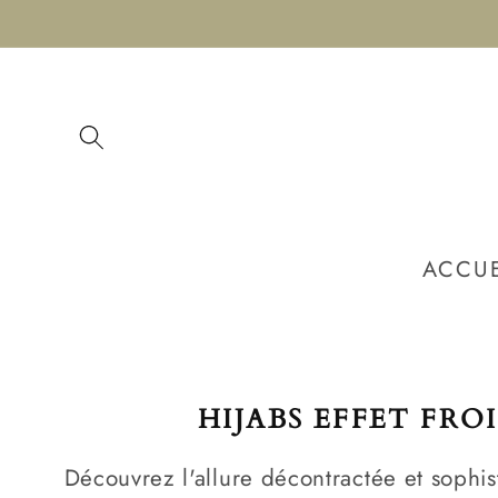
et
passer
au
contenu
ACCUE
C
HIJABS EFFET FROI
O
Découvrez l'allure décontractée et sophi
L