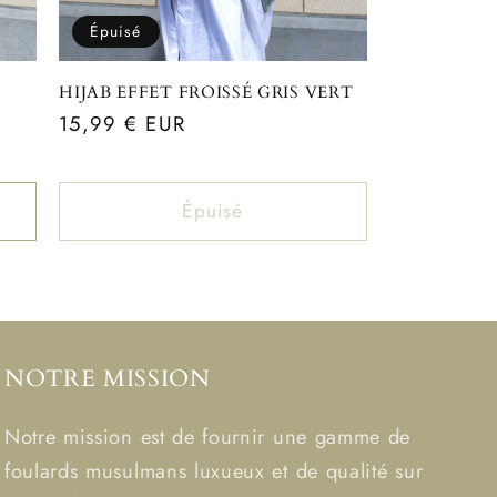
Épuisé
HIJAB EFFET FROISSÉ GRIS VERT
Prix
15,99 € EUR
habituel
Épuisé
NOTRE MISSION
Notre mission est de fournir une gamme de
foulards musulmans luxueux et de qualité sur